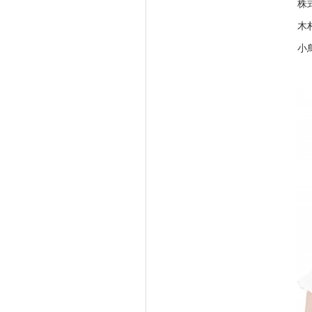
株
木
小